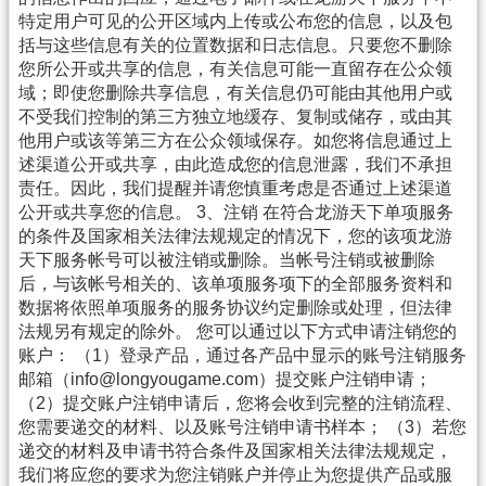
特定用户可见的公开区域内上传或公布您的信息，以及包
括与这些信息有关的位置数据和日志信息。只要您不删除
您所公开或共享的信息，有关信息可能一直留存在公众领
域；即使您删除共享信息，有关信息仍可能由其他用户或
不受我们控制的第三方独立地缓存、复制或储存，或由其
他用户或该等第三方在公众领域保存。如您将信息通过上
述渠道公开或共享，由此造成您的信息泄露，我们不承担
责任。因此，我们提醒并请您慎重考虑是否通过上述渠道
公开或共享您的信息。 3、注销 在符合龙游天下单项服务
的条件及国家相关法律法规规定的情况下，您的该项龙游
天下服务帐号可以被注销或删除。当帐号注销或被删除
后，与该帐号相关的、该单项服务项下的全部服务资料和
数据将依照单项服务的服务协议约定删除或处理，但法律
法规另有规定的除外。 您可以通过以下方式申请注销您的
账户： （1）登录产品，通过各产品中显示的账号注销服务
邮箱（info@longyougame.com）提交账户注销申请；
（2）提交账户注销申请后，您将会收到完整的注销流程、
您需要递交的材料、以及账号注销申请书样本； （3）若您
递交的材料及申请书符合条件及国家相关法律法规规定，
我们将应您的要求为您注销账户并停止为您提供产品或服