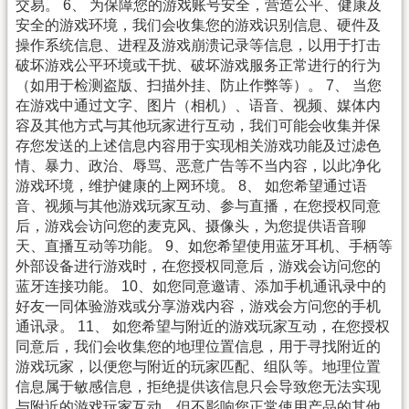
交易。 6、 为保障您的游戏账号安全，营造公平、健康及
安全的游戏环境，我们会收集您的游戏识别信息、硬件及
操作系统信息、进程及游戏崩溃记录等信息，以用于打击
破坏游戏公平环境或干扰、破坏游戏服务正常进行的行为
（如用于检测盗版、扫描外挂、防止作弊等）。 7、 当您
在游戏中通过文字、图片（相机）、语音、视频、媒体内
容及其他方式与其他玩家进行互动，我们可能会收集并保
存您发送的上述信息内容用于实现相关游戏功能及过滤色
情、暴力、政治、辱骂、恶意广告等不当内容，以此净化
游戏环境，维护健康的上网环境。 8、 如您希望通过语
音、视频与其他游戏玩家互动、参与直播，在您授权同意
后，游戏会访问您的麦克风、摄像头，为您提供语音聊
天、直播互动等功能。 9、如您希望使用蓝牙耳机、手柄等
外部设备进行游戏时，在您授权同意后，游戏会访问您的
蓝牙连接功能。 10、如您同意邀请、添加手机通讯录中的
好友一同体验游戏或分享游戏内容，游戏会方问您的手机
通讯录。 11、 如您希望与附近的游戏玩家互动，在您授权
同意后，我们会收集您的地理位置信息，用于寻找附近的
游戏玩家，以便您与附近的玩家匹配、组队等。地理位置
信息属于敏感信息，拒绝提供该信息只会导致您无法实现
与附近的游戏玩家互动，但不影响您正常使用产品的其他